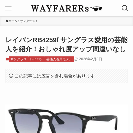
ホーム
サングラス
レイバンRB4259f サングラス愛用の芸能
人を紹介！おしゃれ度アップ間違いなし
2026年2月3日
サングラス
レイバン
芸能人着用モデル
この記事には広告を含む場合があります