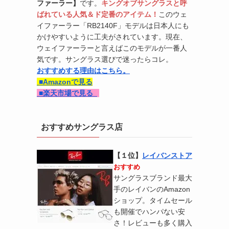
ファーラー】
です。
キングオブサングラスと呼
ばれている人気＆ド定番のアイテム！
このウェ
イファーラー「RB2140F」モデルは日本人にも
かけやすいように工夫がされています。現在、
ウェイファーラーと言えばこのモデルが一番人
気です。サングラス選びで迷ったらコレ。
おすすめする理由はこちら。
■Amazonで見る
■
楽天市場で見る
おすすめサングラス店
【１位】
レイバンストア
おすすめ
サングラスブランド最大
手のレイバンのAmazon
ショップ。タイムセール
も開催でハンパない安
さ！レビューも多く購入