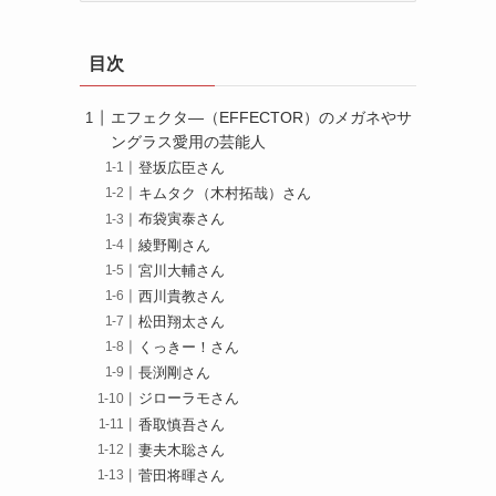
ゴ
リ
目次
ー
エフェクタ―（EFFECTOR）のメガネやサ
ングラス愛用の芸能人
登坂広臣さん
キムタク（木村拓哉）さん
布袋寅泰さん
綾野剛さん
宮川大輔さん
西川貴教さん
松田翔太さん
くっきー！さん
長渕剛さん
ジローラモさん
香取慎吾さん
妻夫木聡さん
菅田将暉さん