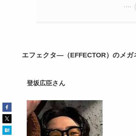
エフェクタ―（EFFECTOR）のメ
登坂広臣さん