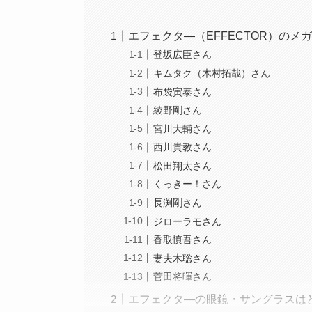
エフェクタ―（EFFECTOR）の
登坂広臣さん
キムタク（木村拓哉）さん
布袋寅泰さん
綾野剛さん
宮川大輔さん
西川貴教さん
松田翔太さん
くっきー！さん
長渕剛さん
ジローラモさん
香取慎吾さん
妻夫木聡さん
菅田将暉さん
エフェクタ―の眼鏡・サングラスは