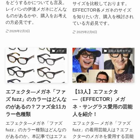
をどうするかについても言及。
サイズを比較しております。
レイバンの伊達メガネにどんな
EFFECTOR各メガネのサイズ
ものがあるかや、購入をお考え
を知りたい方、購入を検討され
の方必見です。
ている方必見です。
2026年2月3日
2025年2月6日
メガネ
芸能人着用モデル
エフェクタ―メガネ「ファ
【13人】エフェクタ
ズ fuzz」のカラーはどんな
―（EFFECTOR）メガ
のがあるの？ファズ全11カ
ネ・サングラス愛用の芸能
ラー色種類
人を紹介！
エフェクタ―メガネ「ファズ
エフェクタ― メガネ「ファズ
fuzz」のカラー種類はどんなの
fuzz」の着用芸能人は？エフェ
があるのか。本記事ではエフェ
クターのメガネを愛用する芸能