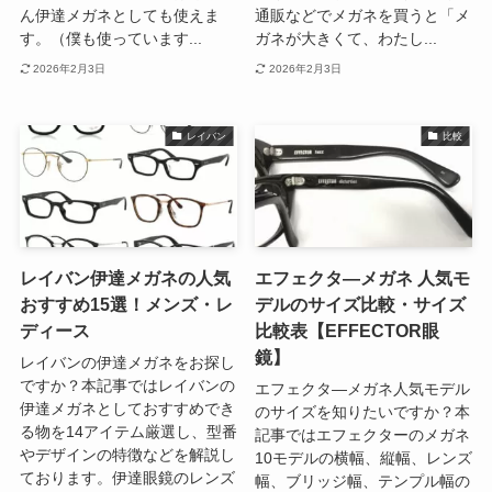
ん伊達メガネとしても使えま
通販などでメガネを買うと「メ
す。（僕も使っています...
ガネが大きくて、わたし...
2026年2月3日
2026年2月3日
レイバン
比較
レイバン伊達メガネの人気
エフェクタ―メガネ 人気モ
おすすめ15選！メンズ・レ
デルのサイズ比較・サイズ
ディース
比較表【EFFECTOR眼
鏡】
レイバンの伊達メガネをお探し
ですか？本記事ではレイバンの
エフェクタ―メガネ人気モデル
伊達メガネとしておすすめでき
のサイズを知りたいですか？本
る物を14アイテム厳選し、型番
記事ではエフェクターのメガネ
やデザインの特徴などを解説し
10モデルの横幅、縦幅、レンズ
ております。伊達眼鏡のレンズ
幅、ブリッジ幅、テンプル幅の